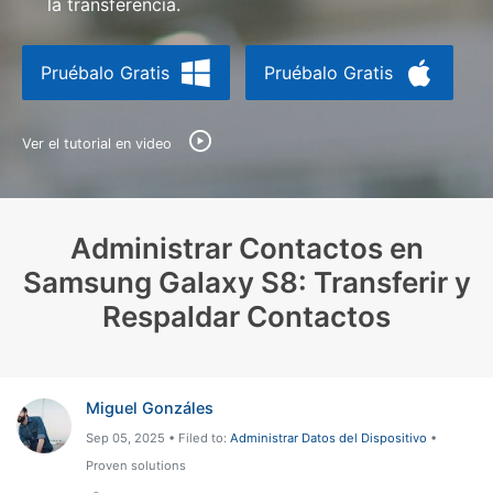
la transferencia.
Protección del Móvil
Pruébalo Gratis
Pruébalo Gratis
Encuentra Más Soluciones
Ver el tutorial en video
Administrar Contactos en
Samsung Galaxy S8: Transferir y
Respaldar Contactos
Miguel Gonzáles
Sep 05, 2025 • Filed to:
Administrar Datos del Dispositivo
•
Proven solutions