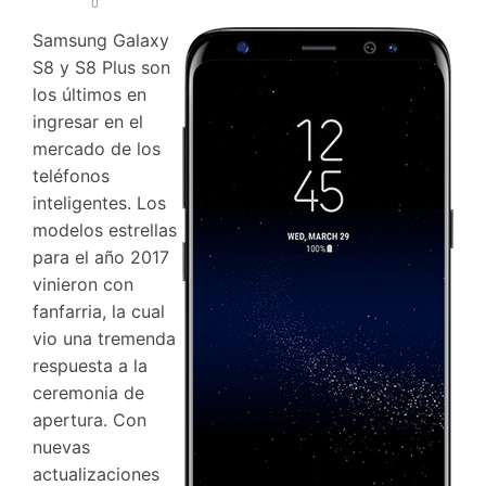
0
Samsung Galaxy
S8 y S8 Plus son
los últimos en
ingresar en el
mercado de los
teléfonos
inteligentes. Los
modelos estrellas
para el año 2017
vinieron con
fanfarria, la cual
vio una tremenda
respuesta a la
ceremonia de
apertura. Con
nuevas
actualizaciones