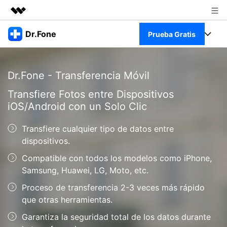
Productos destacados
Dr.Fone
Prueba Gratis
Creatividad digital con AIGC
Empresas
Kit Completo
Utilidades
Dr.Fone - Transferencia Móvil
Resumen
Quiénes somos
Ver Kit Completo >
Productos
Transfiere Fotos entre Dispositivos
Soluciones
iOS/Android con un Solo Clic
Sala de prensa
Para PC
Recursos
Transfiere cualquier tipo de datos entre
Tienda
Para Celular
dispositivos.
Descubre lo mejor de Dr.Fone
Blog
Compatible con todos los modelos como iPhone,
Herramientas Online
Guías
Samsung, Huawei, LG, Moto, etc.
Transferencia de Datos
Desbloqueo FRP en Android 16
Más
Proceso de transferencia 2-3 veces más rápido
Soporte
Gestor de Datos
que otras herramientas.
Iniciar sesión
Reparación de Móviles
Garantiza la seguridad total de los datos durante