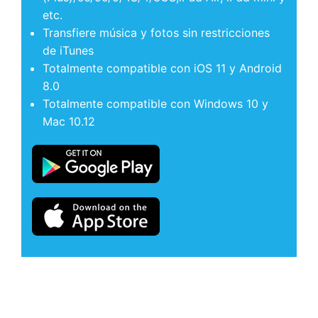
etc.
Transfiere música y fotos sin restricciones
de iTunes
Totalmente compatible con iOS 11 y Android
8.0
Totalmente compatible con Windows 10 y
Mac 10.12