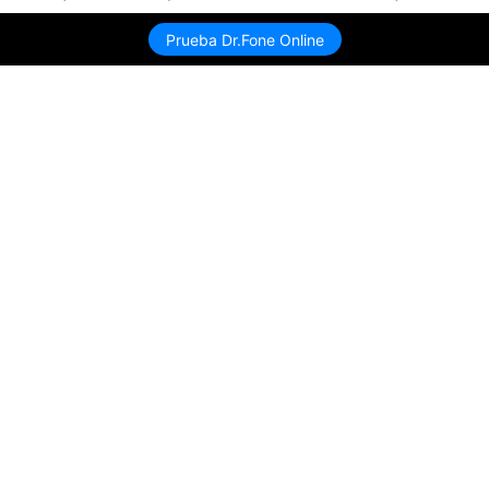
Envíame link de descarga
Prueba Dr.Fone Online
Productos
Wondershare
Explorar IA
Centro de soporte