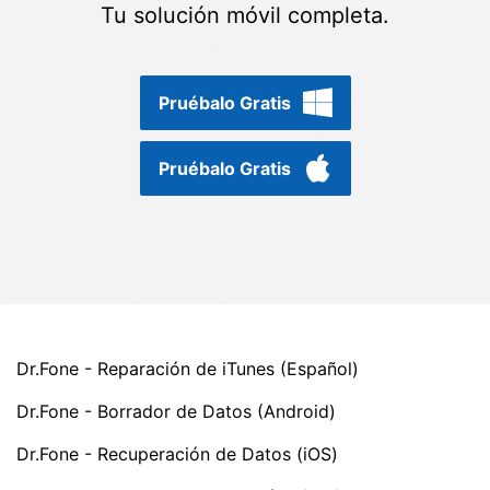
Gestor de Datos
Tu solución móvil completa.
Iniciar sesión
Reparación de Móviles
Protección del Móvil
Pruébalo Gratis
Pruébalo Gratis
Encuentra Más Soluciones
Dr.Fone - Reparación de iTunes (Español)
Dr.Fone - Borrador de Datos (Android)
Dr.Fone - Recuperación de Datos (iOS)