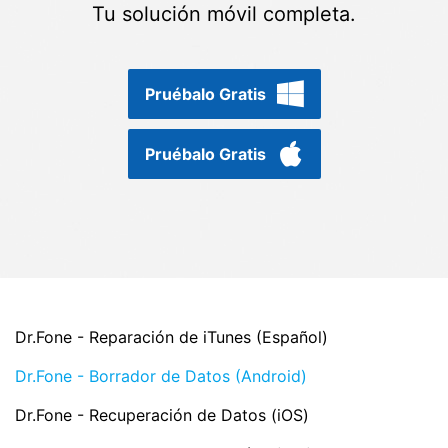
Gestor de Datos
Tu solución móvil completa.
Iniciar sesión
Reparación de Móviles
Protección del Móvil
Pruébalo Gratis
Pruébalo Gratis
Encuentra Más Soluciones
Dr.Fone - Reparación de iTunes (Español)
Dr.Fone - Borrador de Datos (Android)
Dr.Fone - Recuperación de Datos (iOS)