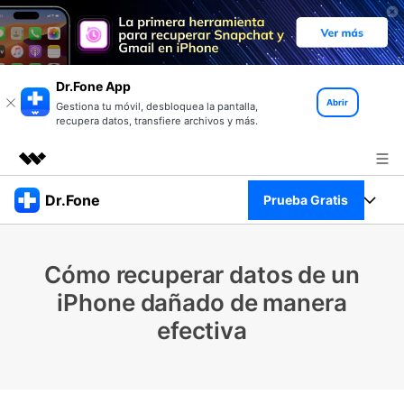
Dr.Fone App
Abrir
Gestiona tu móvil, desbloquea la pantalla,
recupera datos, transfiere archivos y más.
Productos destacados
Dr.Fone
Prueba Gratis
Creatividad digital con AIGC
Empresas
Kit Completo
Utilidades
Cómo recuperar datos de un
Resumen
Quiénes somos
Ver Kit Completo >
iPhone dañado de manera
Productos
Soluciones
efectiva
Sala de prensa
Para PC
Recursos
Tienda
Para Celular
Descubre lo mejor de Dr.Fone
Blog