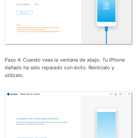
Controla tu teléfono con Dr.Fone
+50M usuarios y +17 años de confianza
Desbloquea, repara y protege tu teléfono
Recupera y transfiere datos fácilmente
Tecnología IA: sin conocimientos técnicos
Paso 4. Cuando veas la ventana de abajo. Tu iPhone
Prueba Online
Abrir App
dañado ha sido reparado con éxito. Reinícialo y
utilízalo.