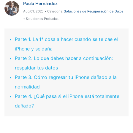
Paula Hernández
Herramientas Online
Guías
Aug 01, 2025 • Categoría:
Soluciones de Recuperación de Datos
Transferencia de Datos
Desbloqueo FRP en Android 16
• Soluciones Probadas
Más
Soporte
Gestor de Datos
Iniciar sesión
Parte 1. La 1ª cosa a hacer cuando se te cae el
Reparación de Móviles
iPhone y se daña
Protección del Móvil
Parte 2. Lo que debes hacer a continuación:
respaldar tus datos
Encuentra Más Soluciones
Parte 3. Cómo regresar tu iPhone dañado a la
normalidad
Parte 4. ¿Qué pasa si el iPhone está totalmente
dañado?