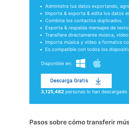
Administra tus datos exportando, agre
Importa & exporta & edita los datos e
Combina los contactos duplicados.
Exporta & respalda mensajes de text
Transfiere directamente música, vídeos
Importa música y vídeo a formatos co
Es compatible con todos los dispositi
Disponible en:
Descarga Gratis
3,125,483
personas lo han descargado
Pasos sobre cómo transferir músi