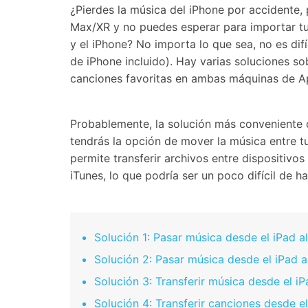
Transferir datos iPhone
Res
¿Pierdes la música del iPhone por accidente,
Reparación 
Transferir datos Samsung
Res
Comienza online ahora
Max/XR y no puedes esperar para importar tus
Pruébalo Gratis
Transferir datos Huawei
Res
Solucionar erro
y el iPhone? No importa lo que sea, no es dif
Transferir WhatsApp Business
Día
de iPhone incluido). Hay varias soluciones s
canciones favoritas en ambas máquinas de A
Probablemente, la solución más conveniente d
Comienza online ahora
Comienza online ahora
tendrás la opción de mover la música entre tu
Comienza online ahora
permite transferir archivos entre dispositiv
iTunes, lo que podría ser un poco difícil de h
Solución 1: Pasar música desde el iPad al
Solución 2: Pasar música desde el iPad al
Solución 3: Transferir música desde el i
Solución 4: Transferir canciones desde e