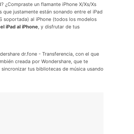
Contáctanos
BFCM
ad? ¿Compraste un flamante iPhone X/Xs/Xs
HEIC a JPG
Ubicación Virtual
 usado
e
s que justamente están sonando entre el iPad
on
Cambio de ubicación iOS y
iOS soportada) al iPhone (todos los modelos
Android
el iPad al iPhone
, y disfrutar de tus
ershare dr.fone - Transferencia, con el que
 también creada por Wondershare, que te
 sincronizar tus bibliotecas de música usando