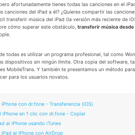
Borrador de Datos
paldar SMS iPhone
Marketing WhatsApp 
 pero afortunadamente tienes todas las canciones en el iP
Convierte varias fotos 
de iTunes
paldar y restaurar WhatsApp
Guía para vender móvil
Borrador de
Borrador d
 canciones del iPad a él? ¿Quieres compartir las cancione
Pruébalo Gratis
gratis
taurar WhatsApp Google Drive
Día Nacional de Pokém
iPhone
Android
res de iTunes
ícil transferir música del iPad (la versión más reciente de 
 Mundial del Backup
obre cómo superar este obstáculo,
transferir música desde 
pple.
e todas es utilizar un programa profesional, tal como Wond
s dispositivos sin ningún límite. Otra copia del software,
os es MobileTrans. Y también te presentamos un método para
acer para los usuarios novatos.
 iPhone con dr.fone - Transferencia (iOS)
 iPhone en 1 clic con dr.fone - Copiar
Pad al iPhone usando iTunes
l iPad al iPhone con AirDrop