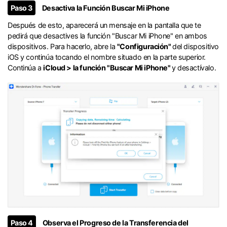
󠀰Paso 3
Desactiva la Función Buscar Mi iPhone
Después de esto, aparecerá un mensaje en la pantalla que te
pedirá que desactives la función "Buscar Mi iPhone" en ambos
dispositivos.󠀲󠀩󠀧󠀣󠀡󠀡󠀥󠀤󠀳󠀰 Para hacerlo, abre la
"Configuración"
del dispositivo
iOS y continúa tocando el nombre situado en la parte superior.󠀲󠀩󠀧󠀣󠀡󠀡󠀥󠀥󠀳󠀰
Continúa a
iCloud > la función "Buscar Mi iPhone"
y desactívalo.󠀲󠀩󠀧󠀣󠀡󠀡󠀥󠀦󠀳
󠀰Paso 4
Observa el Progreso de la Transferencia del