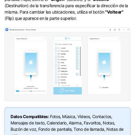
(Destination) de la transferencia para especificar la dirección de la
misma.󠀲󠀩󠀧󠀣󠀡󠀡󠀤󠀥󠀳󠀰 Para cambiar las ubicaciones, utiliza el botón
"Voltear"
(Flip) que aparece en la parte superior.󠀲󠀩󠀧󠀣󠀡󠀡󠀤󠀦󠀳
Datos Compatibles:
Fotos, Música, Videos, Contactos,
Mensajes de texto, Calendario, Alarma, Favoritos, Notas,
Buzón de voz, Fondo de pantalla, Tono de llamada, Notas de