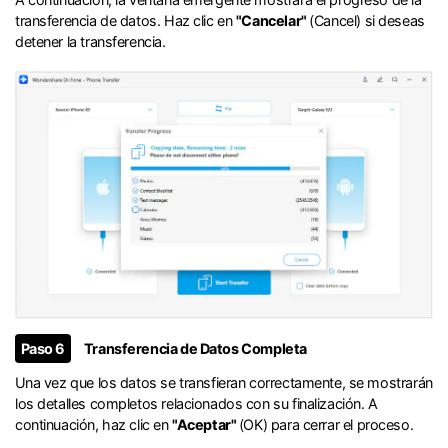
transferencia de datos.󠀲󠀩󠀧󠀣󠀡󠀡󠀣󠀥󠀳󠀰 Haz clic en
"Cancelar"
(Cancel) si deseas
detener la transferencia.󠀲󠀩󠀧󠀣󠀡󠀡󠀣󠀦󠀳
󠀰Paso 6
Transferencia de Datos Completa󠀲󠀩󠀧󠀣󠀡󠀡󠀣󠀨󠀳
󠀰Una vez que los datos se transfieran correctamente, se mostrarán
los detalles completos relacionados con su finalización.󠀲󠀩󠀧󠀣󠀡󠀡󠀣󠀩󠀳󠀰 A
continuación, haz clic en
"Aceptar"
(OK) para cerrar el proceso.󠀲󠀩󠀧󠀣󠀡󠀡󠀤󠀠󠀳