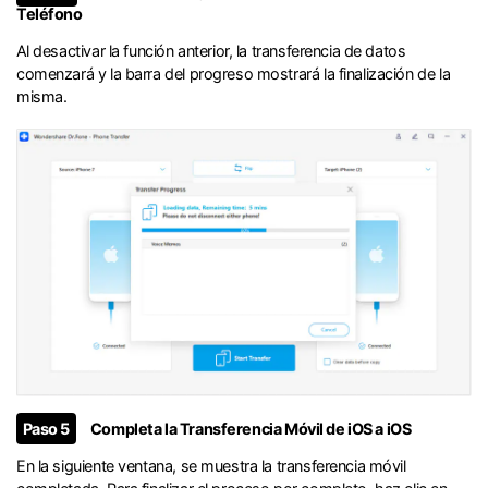
Teléfono󠀲󠀩󠀧󠀣󠀡󠀡󠀥󠀨󠀳
󠀰Al desactivar la función anterior, la transferencia de datos
comenzará y la barra del progreso mostrará la finalización de la
misma.󠀲󠀩󠀧󠀣󠀡󠀡󠀥󠀩󠀳
󠀰Paso 5
Completa la Transferencia Móvil de iOS a iOS󠀲󠀩󠀧󠀣󠀡󠀡󠀦󠀡󠀳
En la siguiente ventana, se muestra la transferencia móvil