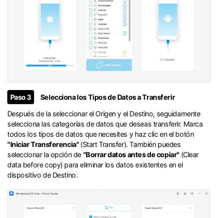
󠀰Paso 3
Selecciona los Tipos de Datos a Transferir󠀲󠀩󠀧󠀣󠀡󠀡󠀢󠀢󠀳
󠀰Después de la seleccionar el Origen y el Destino, seguidamente
selecciona las categorías de datos que deseas transferir.󠀲󠀩󠀧󠀣󠀡󠀡󠀢󠀣󠀳󠀰 Marca
todos los tipos de datos que necesites y haz clic en el botón
"Iniciar Transferencia"
(Start Transfer).󠀲󠀩󠀧󠀣󠀡󠀡󠀢󠀤󠀳󠀰 También puedes
seleccionar la opción de
"Borrar datos antes de copiar"
(Clear
data before copy) para eliminar los datos existentes en el
dispositivo de Destino.󠀲󠀩󠀧󠀣󠀡󠀡󠀢󠀥󠀳