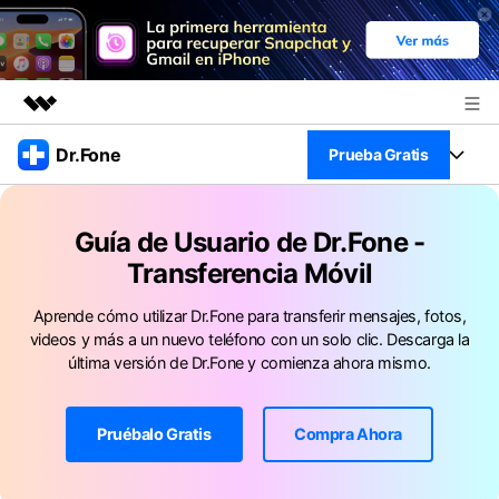
Productos destacados
Dr.Fone
Prueba Gratis
Creatividad digital con AIGC
Empresas
Kit Completo
Utilidades
Guía de Usuario de Dr.Fone -
Resumen
Ver Kit Completo >
Quiénes somos
Transferencia Móvil
Productos
Soluciones
Aprende cómo utilizar Dr.Fone para transferir mensajes, fotos,
Sala de prensa
Para PC
Recursos
videos y más a un nuevo teléfono con un solo clic. Descarga la
última versión de Dr.Fone y comienza ahora mismo.
Tienda
Para Celular
Descubre lo mejor de Dr.Fone
Blog
Herramientas Online
Pruébalo Gratis
Compra Ahora
Guías
Transferencia de Datos
Desbloqueo FRP en Android 16
Más
Soporte