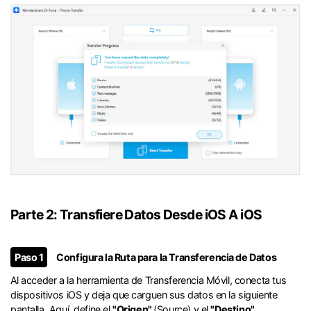
Parte 2: Transfiere Datos Desde iOS A iOS󠀲󠀩󠀧󠀣󠀡󠀡󠀡󠀠󠀳
Paso 1
Configura la Ruta para la Transferencia de Datos󠀲󠀩󠀧󠀣󠀡󠀡󠀤󠀣󠀳
󠀰Al acceder a la herramienta de Transferencia Móvil, conecta tus
dispositivos iOS y deja que carguen sus datos en la siguiente
pantalla.󠀲󠀩󠀧󠀣󠀡󠀡󠀤󠀤󠀳󠀰 Aquí, define el
"Origen"
(Source) y el
"Destino"