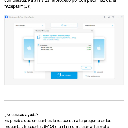
completada.󠀲󠀩󠀧󠀣󠀡󠀡󠀦󠀢󠀳󠀰 Para finalizar el proceso por completo, haz clic en
"Aceptar"
(OK).󠀲󠀩󠀧󠀣󠀡󠀡󠀦󠀣󠀳
¿Necesitas ayuda?
Es posible que encuentres la respuesta a tu pregunta en las
preguntas frecuentes (FAQ) o en la información adicional a