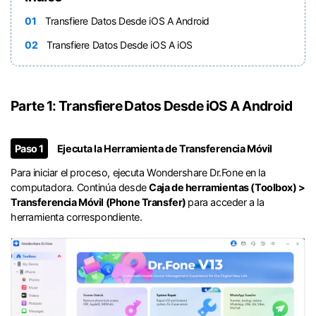
01
Transfiere Datos Desde iOS A Android󠀲󠀩󠀧󠀣󠀡󠀡󠀠󠀩󠀳
02
Transfiere Datos Desde iOS A iOS󠀲󠀩󠀧󠀣󠀡󠀡󠀡󠀠󠀳
Parte 1: Transfiere Datos Desde iOS A Android󠀲󠀩󠀧󠀣󠀡󠀡󠀠󠀩󠀳
󠀰Paso 1
Ejecuta la Herramienta de Transferencia Móvil
Para iniciar el proceso, ejecuta Wondershare Dr.Fone en la
computadora.󠀲󠀩󠀧󠀣󠀠󠀣󠀨󠀧󠀳󠀰 Continúa desde
Caja de herramientas (Toolbox) >
Transferencia Móvil (Phone Transfer)
para acceder a la
herramienta correspondiente.󠀲󠀩󠀧󠀣󠀡󠀡󠀡󠀤󠀳