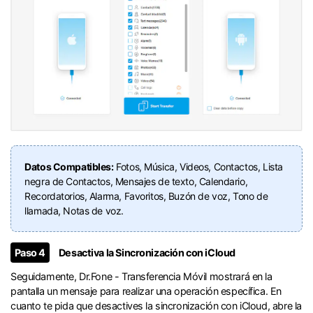
Datos Compatibles:
Fotos, Música, Videos, Contactos, Lista
negra de Contactos, Mensajes de texto, Calendario,
Recordatorios, Alarma, Favoritos, Buzón de voz, Tono de
llamada, Notas de voz.󠀲󠀩󠀧󠀣󠀡󠀡󠀢󠀧󠀳
󠀰Paso 4
Desactiva la Sincronización con iCloud󠀲󠀩󠀧󠀣󠀡󠀡󠀢󠀨󠀳
Seguidamente, Dr.Fone - Transferencia Móvil mostrará en la
pantalla un mensaje para realizar una operación específica.󠀲󠀩󠀧󠀣󠀡󠀡󠀢󠀩󠀳󠀰 En
cuanto te pida que desactives la sincronización con iCloud, abre la