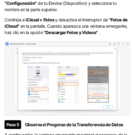
"Configuración"
de tu iDevice (Dispositivo) y selecciona tu
nombre en la parte superior.󠀲󠀩󠀧󠀣󠀡󠀡󠀣󠀠󠀳
Continúa a
iCloud > Fotos
y desactiva el interruptor de
"Fotos de
iCloud"
en la pantalla.󠀲󠀩󠀧󠀣󠀡󠀡󠀣󠀡󠀳󠀰 Cuando aparezca una ventana emergente,
haz clic en la opción
"Descargar Fotos y Videos"󠀲󠀩󠀧󠀣󠀡󠀡󠀣󠀢󠀳
.
󠀰Paso 5
Observa el Progreso de la Transferencia de Datos󠀲󠀩󠀧󠀣󠀡󠀡󠀣󠀤󠀳
A continuación, la ventana emergente mostrará el progreso de la