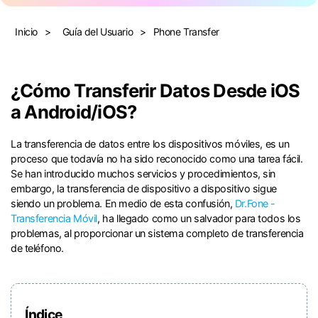
Gestor de Datos
Iniciar sesión
Inicio
>
Guía del Usuario
>
Phone Transfer
Reparación de Móviles
Protección del Móvil
¿Cómo Transferir Datos Desde iOS
a Android/iOS?󠀲󠀩󠀧󠀣󠀡󠀡󠀠󠀤󠀳
Encuentra Más Soluciones
La transferencia de datos entre los dispositivos móviles, es un
proceso que todavía no ha sido reconocido como una tarea fácil.󠀲󠀩󠀧󠀣󠀡󠀡󠀠󠀥󠀳󠀰
Se han introducido muchos servicios y procedimientos, sin
embargo, la transferencia de dispositivo a dispositivo sigue
siendo un problema.󠀲󠀩󠀧󠀣󠀡󠀡󠀠󠀦󠀳󠀰 En medio de esta confusión,
Dr.Fone -
Transferencia Móvil
, ha llegado como un salvador para todos los
problemas, al proporcionar un sistema completo de transferencia
de teléfono.󠀲󠀩󠀧󠀣󠀡󠀡󠀠󠀧󠀳
Índice