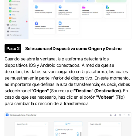
Paso 2
Selecciona el Dispositivo como Origen y Destino󠀲󠀩󠀧󠀣󠀡󠀡󠀡󠀦󠀳
Cuando se abra la ventana, la plataforma detectará los
dispositivos iOS y Android conectados.󠀲󠀩󠀧󠀣󠀡󠀡󠀡󠀧󠀳󠀰 A medida que se
detectan, los datos se van cargando en la plataforma, los cuales
se muestran en la parte inferior del dispositivo. En este momento,
es importante que definas la ruta de transferencia; es decir, debes
seleccionar el
"Origen"
(Source) y el
"Destino" (Destination).
En
caso de que sea necesario, haz clic en el botón
"Voltear"
(Flip)
para cambiar la dirección de la transferencia.󠀲󠀩󠀧󠀣󠀡󠀡󠀢󠀠󠀳