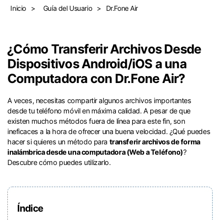
Gestor de Datos
Inicio
>
Guía del Usuario
>
Dr.Fone Air
Iniciar sesión
Reparación de Móviles
Protección del Móvil
󠀰¿Cómo Transferir Archivos Desde
Dispositivos Android/iOS a una
Computadora con Dr.Fone Air?󠀲󠀩󠀧󠀢󠀨󠀣󠀦󠀠󠀳
Encuentra Más Soluciones
󠀰A veces, necesitas compartir algunos archivos importantes
desde tu teléfono móvil en máxima calidad.󠀲󠀩󠀧󠀢󠀨󠀣󠀦󠀡󠀳󠀰 A pesar de que
existen muchos métodos fuera de línea para este fin, son
ineficaces a la hora de ofrecer una buena velocidad.󠀲󠀩󠀧󠀢󠀨󠀣󠀦󠀢󠀳󠀰 ¿Qué puedes
hacer si quieres un método para
transferir archivos de forma
inalámbrica desde una computadora (Web a Teléfono)
?
Descubre cómo puedes utilizarlo.󠀲󠀩󠀧󠀢󠀨󠀣󠀦󠀤
Índice