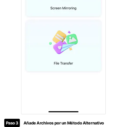
󠀰Paso 3
Añade Archivos por un Método Alternativo󠀲󠀩󠀧󠀢󠀨󠀣󠀨󠀤󠀳