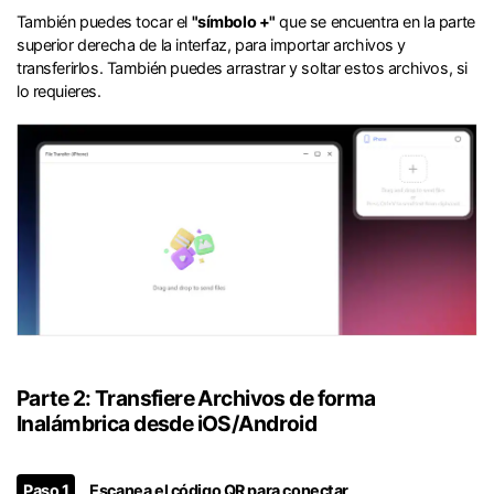
󠀰También puedes tocar el
"símbolo +"
que se encuentra en la parte
superior derecha de la interfaz, para importar archivos y
transferirlos.󠀲󠀩󠀧󠀢󠀨󠀣󠀨󠀥󠀳󠀰 También puedes arrastrar y soltar estos archivos, si
lo requieres.
Parte 2: Transfiere Archivos de forma
Inalámbrica desde iOS/Android󠀲󠀩󠀧󠀢󠀨󠀣󠀦󠀧󠀳
Paso 1
Escanea el código QR para conectar󠀲󠀩󠀧󠀢󠀨󠀣󠀨󠀩󠀳