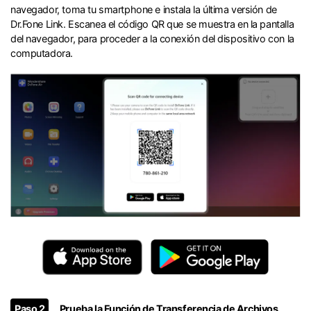
navegador, toma tu smartphone e instala la última versión de
Dr.Fone Link.󠀲󠀩󠀧󠀢󠀨󠀣󠀧󠀢󠀳󠀰 Escanea el código QR que se muestra en la pantalla
del navegador, para proceder a la conexión del dispositivo con la
computadora.󠀲󠀩󠀧󠀢󠀨󠀣󠀧󠀣󠀳
Paso 2
Prueba la Función de Transferencia de Archivos󠀲󠀩󠀧󠀢󠀨󠀣󠀧󠀩󠀳