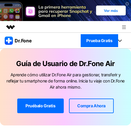
Productos destacados
Dr.Fone
Prueba Gratis
Creatividad digital con AIGC
Empresas
Kit Completo
Utilidades
Guía de Usuario de Dr.Fone Air
Resumen
Ver Kit Completo >
Quiénes somos
Productos
Soluciones
Aprende cómo utilizar Dr.Fone Air para gestionar, transferir y
reflejar tu smartphone de forma online. Inicia tu viaje con Dr.Fone
Sala de prensa
Para PC
Air ahora mismo.
Recursos
Tienda
Para Celular
Descubre lo mejor de Dr.Fone
Pruébalo Gratis
Compra Ahora
Blog
Herramientas Online
Guías
Transferencia de Datos
Desbloqueo FRP en Android 16
Más
Soporte