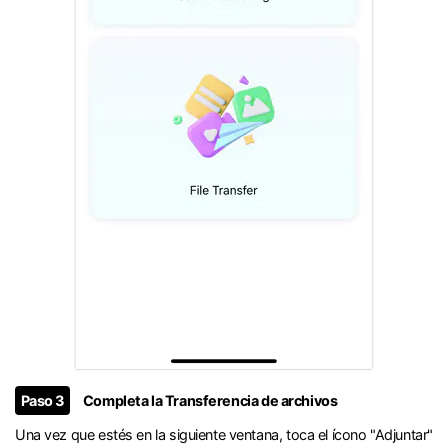
󠀰Paso 3
Completa la Transferencia de archivos󠀲󠀩󠀧󠀢󠀨󠀤󠀠󠀡󠀳
Una vez que estés en la siguiente ventana, toca el ícono "Adjuntar"