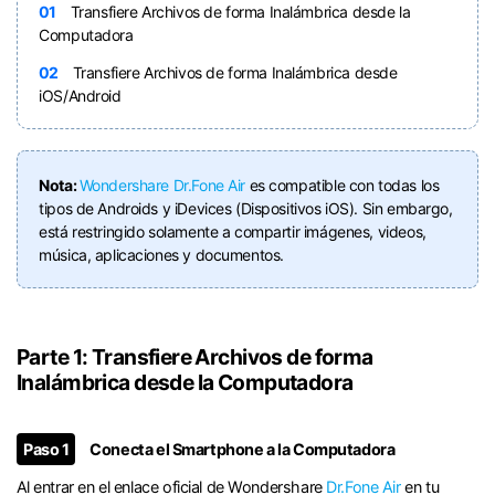
󠀰01
Transfiere Archivos de forma Inalámbrica desde la
Computadora󠀲󠀩󠀧󠀢󠀨󠀣󠀦󠀦󠀳
󠀰02
Transfiere Archivos de forma Inalámbrica desde
iOS/Android󠀲󠀩󠀧󠀢󠀨󠀣󠀦󠀧󠀳
Nota:
Wondershare Dr.Fone Air
es compatible con todas los
tipos de Androids y iDevices (Dispositivos iOS).󠀲󠀩󠀧󠀢󠀨󠀣󠀦󠀨󠀳󠀰 Sin embargo,
está restringido solamente a compartir imágenes, videos,
música, aplicaciones y documentos.
Parte 1: Transfiere Archivos de forma
Inalámbrica desde la Computadora󠀲󠀩󠀧󠀢󠀨󠀣󠀦󠀦󠀳
Paso 1
Conecta el Smartphone a la Computadora
󠀰Al entrar en el enlace oficial de Wondershare
Dr.Fone Air
en tu