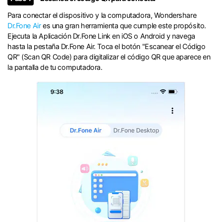
󠀰Para conectar el dispositivo y la computadora, Wondershare
Dr.Fone Air
es una gran herramienta que cumple este propósito.󠀲󠀩󠀧󠀢󠀨󠀣󠀩󠀠󠀳󠀰
Ejecuta la Aplicación Dr.Fone Link en iOS o Android y navega
hasta la pestaña Dr.Fone Air.󠀲󠀩󠀧󠀢󠀨󠀣󠀩󠀡󠀳󠀰 Toca el botón "Escanear el Código
QR" (Scan QR Code) para digitalizar el código QR que aparece en
la pantalla de tu computadora.󠀲󠀩󠀧󠀢󠀨󠀣󠀩󠀢󠀳