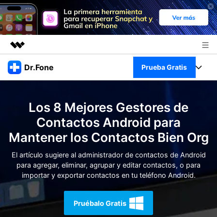
Productos destacados
Dr.Fone
Prueba Gratis
Creatividad digital con AIGC
Empresas
Kit Completo
Utilidades
Los 8 Mejores Gestores de
Resumen
Quiénes somos
Ver Kit Completo >
Contactos Android para
Productos
Soluciones
Mantener los Contactos Bien Org
Sala de prensa
Para PC
Recursos
El artículo sugiere al administrador de contactos de Android
Tienda
para agregar, eliminar, agrupar y editar contactos, o para
Para Celular
Descubre lo mejor de Dr.Fone
importar y exportar contactos en tu teléfono Android.
Blog
Herramientas Online
Guías
Transferencia de Datos
Pruébalo Gratis
Desbloqueo FRP en Android 16
Más
Soporte