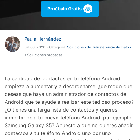
Gestor de Datos
Pruébalo Gratis
Iniciar sesión
Reparación de Móviles
Protección del Móvil
Paula Hernández
Jul 06, 2026 • Categoría:
Soluciones de Transferencia de Datos
Encuentra Más Soluciones
• Soluciones probadas
La cantidad de contactos en tu teléfono Android
empieza a aumentar y a desordenarse, ¿de modo que
deseas que haya un administrador de contactos de
Android que te ayude a realizar este tedioso proceso?
¿O tienes una larga lista de contactos y quieres
importarlos a tu nuevo teléfono Android, por ejemplo
Samsung Galaxy S5? Apuesto a que no quieres añadir
contactos a tu teléfono Android uno por uno