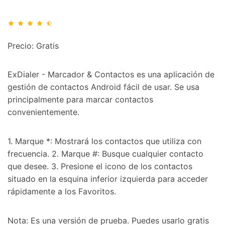
Precio: Gratis
ExDialer - Marcador & Contactos es una aplicación de
gestión de contactos Android fácil de usar. Se usa
principalmente para marcar contactos
convenientemente.
1. Marque *: Mostrará los contactos que utiliza con
frecuencia. 2. Marque #: Busque cualquier contacto
que desee. 3. Presione el icono de los contactos
Controla tu teléfono con Dr.Fone
situado en la esquina inferior izquierda para acceder
+50M usuarios y +17 años de confianza
rápidamente a los Favoritos.
Desbloquea, repara y protege tu teléfono
Recupera y transfiere datos fácilmente
Tecnología IA: sin conocimientos técnicos
Nota: Es una versión de prueba. Puedes usarlo gratis