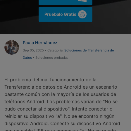
Gestor de Datos
Iniciar sesión
Reparación de Móviles
Pruébalo Gratis
Protección del Móvil
Paula Hernández
Encuentra Más Soluciones
Sep 05, 2025 • Categoría:
Soluciones de Transferencia de
Datos
• Soluciones probadas
El problema del mal funcionamiento de la
Transferencia de datos de Android es un escenario
bastante común con la mayoría de los usuarios de
teléfonos Android. Los problemas varían de "No se
pudo conectar al dispositivo". Intente conectar o
reiniciar su dispositivo "a". No se encontró ningún
dispositivo Android. Conecte su dispositivo Android
con un cable USB para comenzar "o" No se puede