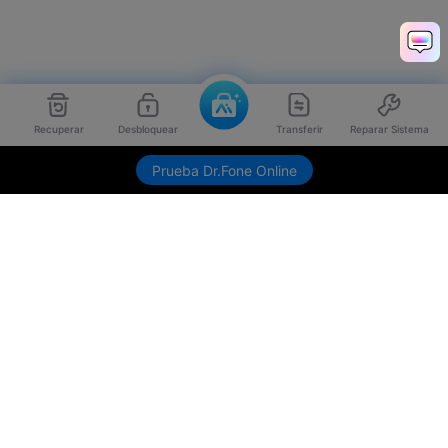
Recuperar
Desbloquear
Transferir
Reparar Sistema
Envíame link de descarga
Prueba Dr.Fone Online
Productos
Wondershare
Explorar IA