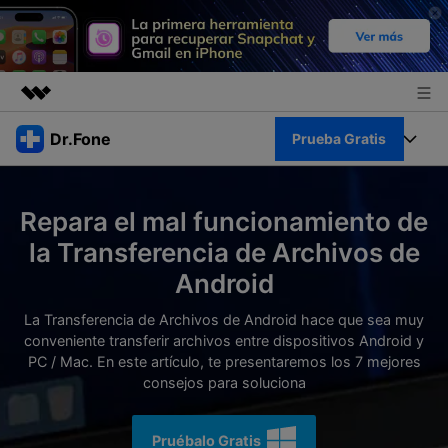
Productos destacados
Dr.Fone
Prueba Gratis
Creatividad digital con AIGC
Empresas
Kit Completo
Utilidades
Repara el mal funcionamiento de
Resumen
Quiénes somos
Ver Kit Completo >
la Transferencia de Archivos de
Productos
Soluciones
Android
Sala de prensa
Para PC
Recursos
La Transferencia de Archivos de Android hace que sea muy
Tienda
conveniente transferir archivos entre dispositivos Android y
Para Celular
Descubre lo mejor de Dr.Fone
PC / Mac. En este artículo, te presentaremos los 7 mejores
Blog
consejos para soluciona
Herramientas Online
Guías
Transferencia de Datos
Desbloqueo FRP en Android 16
Más
Pruébalo Gratis
Soporte