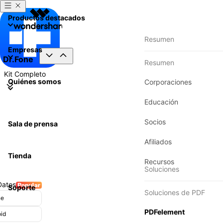
Productos destacados
Resumen
Empresas
Dr.Fone
Resumen
Kit Completo
Quiénes somos
Corporaciones
Educación
Socios
Sala de prensa
Afiliados
Tienda
Recursos
Soluciones
Datos
Transferencia
Soporte
Soluciones de PDF
ne
Transferencia T
PDFelement
id