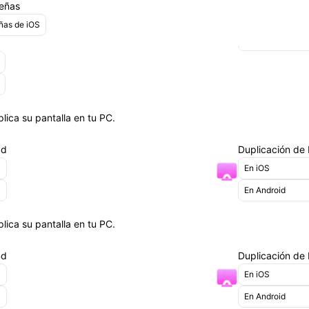
Transferencia de
señas
Ubicación Virtu
ñas de iOS
Cambio de ubica
lica su pantalla en tu PC.
ad
Duplicación de 
En iOS
En Android
lica su pantalla en tu PC.
ad
Duplicación de 
En iOS
En Android