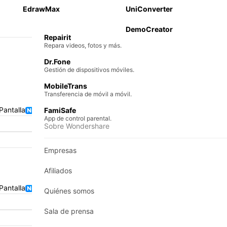
 teléfono a teléfono
EdrawMax
UniConverter
Recoverit
al
Recuperación de archivos perdidos.
DemoCreator
ción iOS y Android
Repairit
Repara videos, fotos y más.
Dr.Fone
Gestión de dispositivos móviles.
MobileTrans
Transferencia de móvil a móvil.
Pantalla
FamiSafe
App de control parental.
Sobre Wondershare
Empresas
Afiliados
Pantalla
Quiénes somos
Sala de prensa