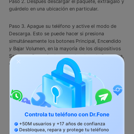
Paso 2. Después descargar el paquete, extráigalo y
guárdelo en una ubicación en particular.
Paso 3. Apague su teléfono y active el modo de
Descarga. Esto se puede hacer si presiona
simultáneamente los botones Principal, Encendido
y Bajar Volumen, en la mayoría de los dispositivos
Samsung. Después de encender el modo Descarga,
conéctelo a su sistema, usando un cable USB.
Controla tu teléfono con Dr.Fone
+50M usuarios y +17 años de confianza
Desbloquea, repara y protege tu teléfono