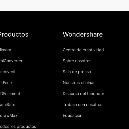
Productos
Wondershare
ilmora
Centro de creatividad
niConverter
Sobre nosotros
ecoverit
Sala de prensa
r.Fone
Nuestras oficinas
DFelement
Discurso del fundador
amiSafe
Trabaja con nosotros
EdrawMax
Educación
odos los productos