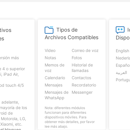
paldar SMS iPhone
Marketing WhatsApp 
de iTunes
Convierte varias fotos 
Borrador de
Borrador d
paldar y restaurar WhatsApp
Guía para vender móvil
Pruébalo Gratis
gratis
iPhone
Android
taurar WhatsApp Google Drive
Día Nacional de Pokém
res de iTunes
 Mundial del Backup
Tipos de
tivos
Archivos Compatibles
Dispo
es
Video
Correo de voz
English
ersión más
Notas
Fotos
Nederl
Memos de
Historial de
Españo
e 4 o superior
voz
llamadas
العربية
, iPad Air,
Calendario
Contactos
d
Portug
Mensajes
Recordatorio
Pod touch 4/5
Mensajes de
Messenger
WhatsApp
n adelante,
 mayoría de los
Nota: diferentes módulos
funcionan para diferentes
roid de
dispositivos móviles. Para
 Motorola, LG,
obtener más detalles, por favor
Xiaomi, etc.
lee más abajo.
del bloqueo