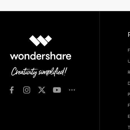
F
U
R
D
P
F
T