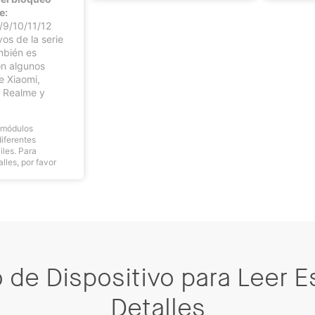
e:
/9/10/11/12
vos de la serie
bién es
on algunos
e Xiaomi,
 Realme y
s módulos
iferentes
iles. Para
lles, por favor
 de Dispositivo para Leer 
Detalles