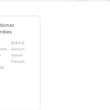
BFCM
Ubicación Virtual
HEIC a JPG
e
 usado
on
Cambio de ubicación iOS y
Android
Idiomas
nibles
简体中文
ands
Deutsch
l
Italiano
Français
uês