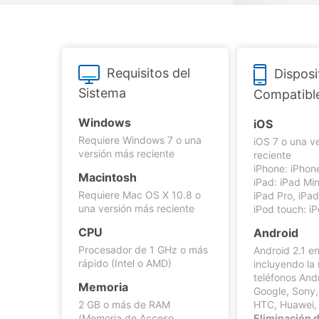
Transferir datos iPhone
Res
Reparación 
Comienza online ahora
Transferir datos Samsung
Res
Pruébalo Gratis
Transferir datos Huawei
Res
Solucionar erro
Transferir WhatsApp Business
Día
Requisitos del
Disposi
Sistema
Compatibl
Windows
iOS
Comienza online ahora
Requiere Windows 7 o una
Comienza online ahora
iOS 7 o una v
Comienza online ahora
versión más reciente
reciente
iPhone: iPhon
Macintosh
iPad: iPad Mini
Requiere Mac OS X 10.8 o
iPad Pro, iPa
una versión más reciente
iPod touch: i
CPU
Android
Procesador de 1 GHz o más
Android 2.1 e
rápido (Intel o AMD)
incluyendo la
teléfonos And
Memoria
Google, Sony,
2 GB o más de RAM
HTC, Huawei, 
(Memoria de Acceso
Eliminación 