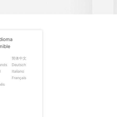
BFCM
Ubicación Virtual
HEIC a JPG
e
 usado
on
Cambio de ubicación iOS y
Android
Idioma
nible
简体中文
ands
Deutsch
l
Italiano
Français
uês