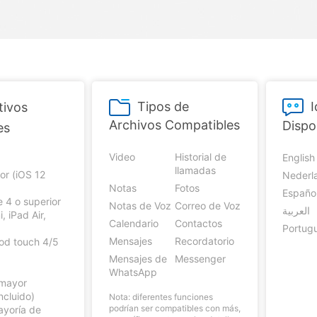
paldar SMS iPhone
Marketing WhatsApp 
de iTunes
Convierte varias fotos 
Borrador de
Borrador d
paldar y restaurar WhatsApp
Guía para vender móvil
Pruébalo Gratis
gratis
iPhone
Android
taurar WhatsApp Google Drive
Día Nacional de Pokém
res de iTunes
 Mundial del Backup
Tipos de
tivos
Archivos Compatibles
Dispo
es
Video
Historial de
English
llamadas
or (iOS 12
Nederl
Notas
Fotos
Españo
e 4 o superior
Notas de Voz
Correo de Voz
العربية
, iPad Air,
Calendario
Contactos
d
Portug
Mensajes
Recordatorio
Pod touch 4/5
Mensajes de
Messenger
WhatsApp
 mayor
ncluido)
Nota: diferentes funciones
podrían ser compatibles con más,
ayoría de