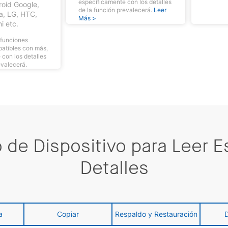
específicamente con los detalles
roid Google,
de la función prevalecerá.
Leer
a, LG, HTC,
Más >
i etc.
 funciones
patibles con más,
con los detalles
evalecerá.
 de Dispositivo para Leer 
Detalles
a
Copiar
Respaldo y Restauración