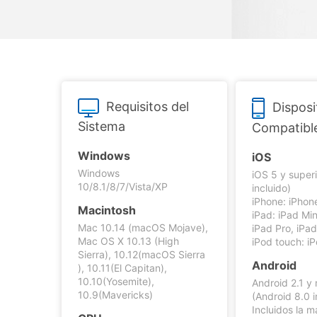
Transferir datos iPhone
Res
Reparación 
Comienza online ahora
Transferir datos Samsung
Res
Pruébalo Gratis
Transferir datos Huawei
Res
Solucionar erro
Transferir WhatsApp Business
Día
Requisitos del
Disposi
Sistema
Compatibl
Comienza online ahora
Comienza online ahora
Comienza online ahora
Windows
iOS
Windows
iOS 5 y superi
10/8.1/8/7/Vista/XP
incluido)
iPhone: iPhon
Macintosh
iPad: iPad Mini
Mac 10.14 (macOS Mojave),
iPad Pro, iPa
Mac OS X 10.13 (High
iPod touch: i
Sierra), 10.12(macOS Sierra
Android
), 10.11(El Capitan),
10.10(Yosemite),
Android 2.1 y
10.9(Mavericks)
(Android 8.0 i
Incluidos la m