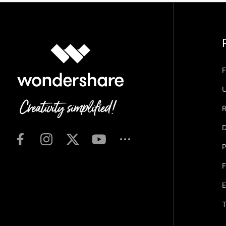
F
U
R
D
P
F
T