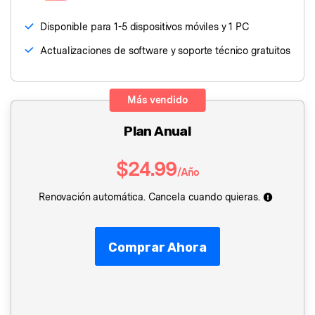
󠀰Disponible para 1-5 dispositivos móviles y 1 PC󠀲󠀩󠀤󠀥󠀩󠀦󠀣󠀤󠀳
󠀰Actualizaciones de software y soporte técnico gratuitos󠀲󠀩󠀤󠀥󠀩󠀦󠀣󠀥󠀳
Más vendido
󠀰Plan Anual󠀲󠀩󠀤󠀥󠀩󠀦󠀣󠀨󠀳
$24.99
/Año
Renovación automática. Cancela cuando quieras.
Comprar Ahora