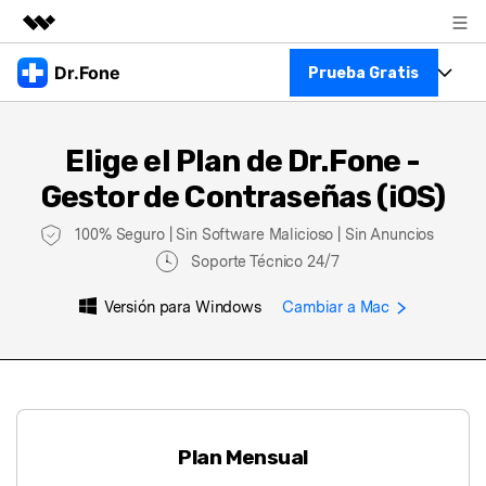
Productos destacados
Dr.Fone
Prueba Gratis
Creatividad digital con AIGC
Empresas
Kit Completo
Utilidades
Elige el Plan de Dr.Fone -
Resumen
Ver Kit Completo >
Quiénes somos
Gestor de Contraseñas (iOS)
Productos
Soluciones
100% Seguro | Sin Software Malicioso | Sin Anuncios
Para PC
Recursos
Soporte Técnico 24/7
Para Celular
Descubre lo mejor de Dr.Fone
Versión para Windows
Cambiar a Mac
Blog
Herramientas Online
Guías
Transferencia de Datos
Más
Soporte
Gestor de Datos
Plan Mensual
Reparación de Móviles