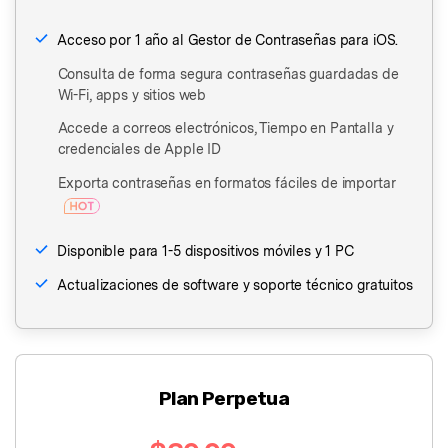
󠀰Acceso por 1 año al Gestor de Contraseñas para iOS.
Consulta de forma segura contraseñas guardadas de
Wi-Fi, apps y sitios web
Accede a correos electrónicos, Tiempo en Pantalla y
credenciales de Apple ID
Exporta contraseñas en formatos fáciles de importar
󠀰Disponible para 1-5 dispositivos móviles y 1 PC󠀲󠀩󠀤󠀥󠀩󠀦󠀤󠀣󠀳
󠀰Actualizaciones de software y soporte técnico gratuitos󠀲󠀩󠀤󠀥󠀩󠀦󠀤󠀤󠀳
Plan Perpetua