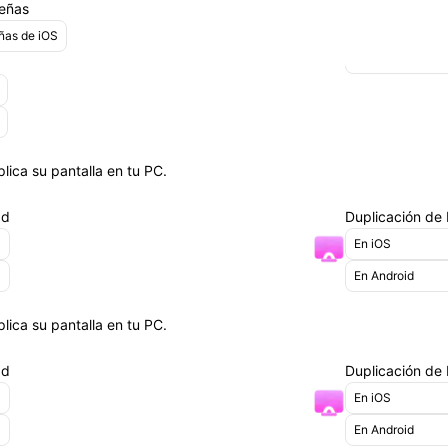
Transferencia de
señas
Ubicación Virtu
ñas de iOS
Cambio de ubica
lica su pantalla en tu PC.
ad
Duplicación de 
En iOS
En Android
lica su pantalla en tu PC.
ad
Duplicación de 
En iOS
En Android