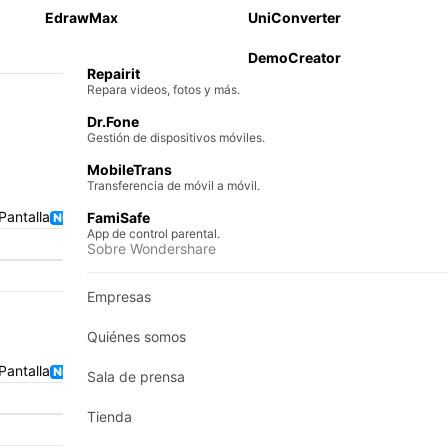
 teléfono a teléfono
EdrawMax
UniConverter
Recoverit
al
Recuperación de archivos perdidos.
DemoCreator
ción iOS y Android
Repairit
Repara videos, fotos y más.
Dr.Fone
Gestión de dispositivos móviles.
MobileTrans
Transferencia de móvil a móvil.
Pantalla
FamiSafe
App de control parental.
Sobre Wondershare
Empresas
Quiénes somos
Pantalla
Sala de prensa
Tienda