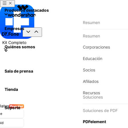
Productos destacados
Resumen
Empresas
Dr.Fone
Resumen
Kit Completo
Quiénes somos
Corporaciones
Educación
Socios
Sala de prensa
Afiliados
Tienda
Recursos
Soluciones
Datos
Transferencia
Soporte
Soluciones de PDF
ne
Transferencia T
PDFelement
id