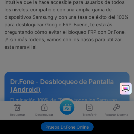
intuitiva que la hace accesible para usuarios de todos
los niveles. compatible con una amplia gama de
dispositivos Samsung y con una tasa de éxito del 100%
para desbloquear Google FRP. Bueno, te estarás
preguntando cómo evitar el bloqueo FRP con Dr.Fone.
¡Y sin más rodeos, vamos con los pasos para utilizar
esta maravilla!
Dr.Fone - Desbloqueo de Pantalla
(Android)
Eliminación 100% de FRP en todos los Samsung
Snapdragon.
Recuperar
Desbloquear
Transferir
Reparar Sistema
Compatible con todos los dispositivos
Prueba Dr.Fone Online
Samsung, incluidos los más recientes.