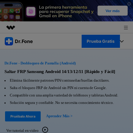
Productos destacados
Dr.Fone
Prueba Gratis
Creatividad digital con AIGC
Empresas
Kit Completo
Utilidades
Dr.Fone - Desbloqueo de Pantalla (Android)
Resumen
Quiénes somos
Ver Kit Completo >
Saltar FRP Samsung Android 14/13/12/11 [Rápido y Fácil]
Productos
Soluciones
Elimina fácilmente patrones/PIN/contraseñas/huellas dactilares.
Sala de prensa
Para PC
Salta el bloqueo FRP de Android sin PIN ni cuenta de Google.
Recursos
Compatible con una amplia variedad de teléfonos y tabletas Android.
Tienda
Para Celular
Solución segura y confiable. No se necesita conocimiento técnico.
Descubre lo mejor de Dr.Fone
Blog
Herramientas Online
Aprender Más >
Pruébalo Ahora
Guías
Transferencia de Datos
Desbloqueo FRP en Android 16
Más
Ver tutorial en video
Soporte