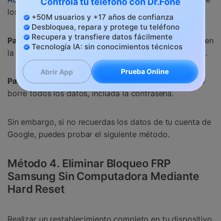
Controla tu teléfono con Dr.Fone
los datos de tu cuenta de Google.
+50M usuarios y +17 años de confianza
Desbloquea, repara y protege tu teléfono
Recupera y transfiere datos fácilmente
Paso 2:
Selecciona tu dispositivo Samsung y haz clic en
Tecnología IA: sin conocimientos técnicos
la opción "Borrar dispositivo" de la columna izquierda.
Prueba Online
Abrir App
Paso 3:
Espera hasta que la opción Borrar dispositivo
borre todos los datos, incluida la contraseña.
Sin embargo, si no recuerdas los datos de tu cuenta de
Google, puedes probar el siguiente método.
Método 4. Eliminar Bloqueo FRP
Samsung Sin Computadora Mediante
Hard Reset
Realizar un restablecimiento completo en tu dispositivo