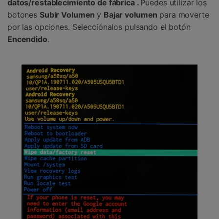
datos/restablecimiento de fábrica
.
Puedes utilizar los
botones
Subir Volumen
y
Bajar volumen
para moverte
por las opciones. Selecciónalos pulsando el botón
Encendido
.