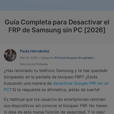
Gestor de Datos
Iniciar sesión
Reparación de Móviles
Guía Completa para Desactivar el
Protección del Móvil
FRP de Samsung sin PC [2026]
Encuentra Más Soluciones
Paula Hernández
Mar 26, 2026 • Categoría:
Eliminar bloqueo de pantalla
•
Soluciones Probadas
¿Has reiniciado tu teléfono Samsung y te has quedado
bloqueado en la pantalla de bloqueo FRP? ¿Estás
buscando una manera de
desactivar Google FRP sin un
PC
? Si la respuesta es afirmativa, ¡estás de suerte!
Es habitual que los usuarios de smartphones reinicien
sus dispositivos sin conocer el bloqueo FRP. No tienen
ni idea de esta nueva función de seguridad. Y lo peor