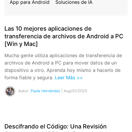
Gestor de Datos
App para Android
Soluciones de IA
Iniciar sesión
Reparación de Móviles
Protección del Móvil
Las 10 mejores aplicaciones de
transferencia de archivos de Android a PC
[Win y Mac]
Encuentra Más Soluciones
Mucha gente utiliza aplicaciones de transferencia de
archivos de Android a PC para mover datos de un
dispositivo a otro. Aprenda hoy mismo a hacerlo de
forma fiable y segura.
Leer Más >>
Autor:
Paula Hernández
| Aug/01/2025
Descifrando el Código: Una Revisión