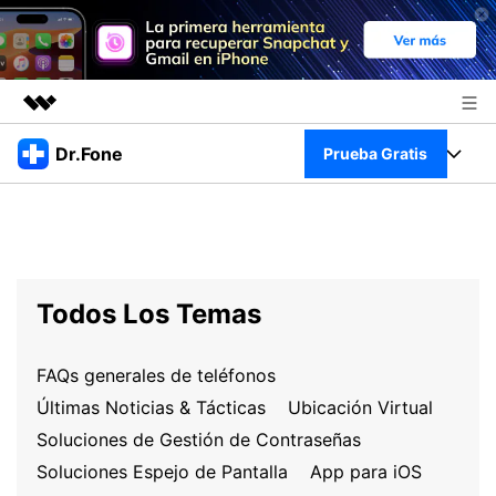
Productos destacados
Dr.Fone
Prueba Gratis
Creatividad digital con AIGC
Empresas
Kit Completo
Utilidades
Resumen
Quiénes somos
Ver Kit Completo >
Productos
Soluciones
Todos Los Temas
Sala de prensa
Para PC
Recursos
Tienda
FAQs generales de teléfonos
Para Celular
Descubre lo mejor de Dr.Fone
Blog
Últimas Noticias & Tácticas
Ubicación Virtual
Herramientas Online
Soluciones de Gestión de Contraseñas
Guías
Transferencia de Datos
Desbloqueo FRP en Android 16
Soluciones Espejo de Pantalla
App para iOS
Más
Soporte