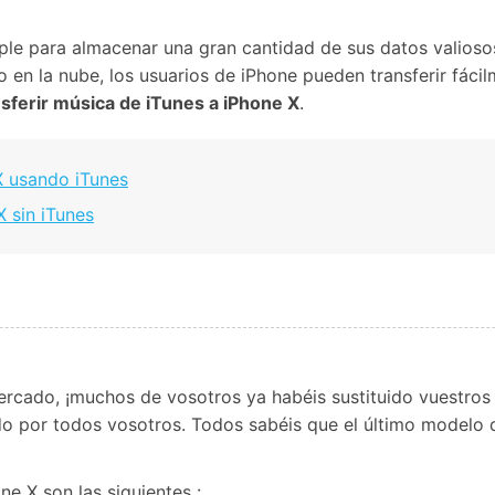
Borrador de Datos
paldar SMS iPhone
Marketing WhatsApp 
Convierte varias fotos 
de iTunes
paldar y restaurar WhatsApp
Guía para vender móvil
Borrador de
Borrador d
Pruébalo Gratis
gratis
pple para almacenar una gran cantidad de sus datos valioso
taurar WhatsApp Google Drive
Día Nacional de Pokém
iPhone
Android
res de iTunes
en la nube, los usuarios de iPhone pueden transferir fácil
 Mundial del Backup
nsferir música de iTunes a iPhone X
.
X usando iTunes
X sin iTunes
rcado, ¡muchos de vosotros ya habéis sustituido vuestros a
ido por todos vosotros. Todos sabéis que el último model
ne X son las siguientes :