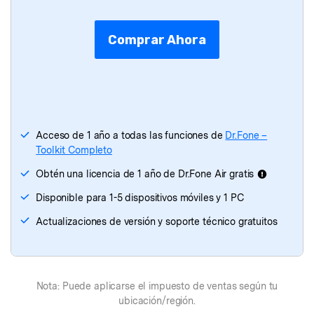
Dr.Fone
- Borrador de Datos
Comprar Ahora
Dr.Fone
- Recuperación de Datos
Dr.Fone
- Transferencia de WhatsApp
Dr.Fone
- Transferencia Móvil
Acceso de 1 año a todas las funciones de
Dr.Fone –
Toolkit Completo
Dr.Fone - Reparación de iTunes
Obtén una licencia de 1 año de Dr.Fone Air gratis
Disponible para 1-5 dispositivos móviles y 1 PC
Actualizaciones de versión y soporte técnico gratuitos
Nota: Puede aplicarse el impuesto de ventas según tu
ubicación/región.