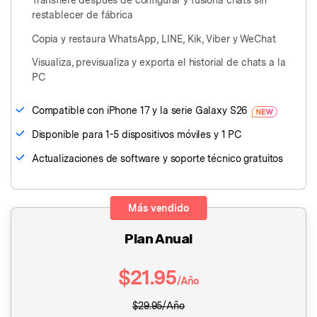
restablecer de fábrica
Copia y restaura WhatsApp, LINE, Kik, Viber y WeChat
Visualiza, previsualiza y exporta el historial de chats a la
PC
Compatible con iPhone 17 y la serie Galaxy S26
󠀰Disponible para 1-5 dispositivos móviles y 1 PC󠀲󠀩󠀤󠀥󠀩󠀦󠀣󠀤󠀳
Actualizaciones de software y soporte técnico gratuitos
Más vendido
Plan Anual
$21.95
/Año
$29.95/Año