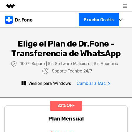
Productos destacados
Dr.Fone
Prueba Gratis
Creatividad digital con AIGC
Empresas
Kit Completo
Utilidades
Elige el Plan de Dr.Fone -
Resumen
Ver Kit Completo >
Quiénes somos
Transferencia de WhatsApp
Productos
Soluciones
100% Seguro | Sin Software Malicioso | Sin Anuncios
Para PC
Recursos
Soporte Técnico 24/7
Para Celular
Descubre lo mejor de Dr.Fone
Versión para Windows
Cambiar a Mac
Blog
Herramientas Online
Guías
Transferencia de Datos
32% OFF
Más
Soporte
Gestor de Datos
Plan Mensual
Reparación de Móviles