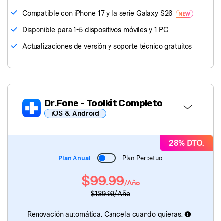
Compatible con iPhone 17 y la serie Galaxy S26
󠀰Disponible para 1-5 dispositivos móviles y 1 PC󠀲󠀩󠀤󠀥󠀩󠀦󠀣󠀤󠀳
Actualizaciones de versión y soporte técnico gratuitos
Dr.Fone
- Toolkit Completo
iOS & Android
Dr.Fone Básico
28% DTO.
Plan Anual
Plan Perpetuo
Dr.Fone
- Desbloqueo de Pantalla
$99.99
/Año
Dr.Fone
- Reparación de Sistema
$139.99/Año
Dr.Fone
- Ubicación Virtual
Renovación automática. Cancela cuando quieras.