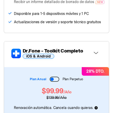
Recibir un informe detallado de borrado de datos
Disponible para 1-5 dispositivos móviles y 1 PC
Actualizaciones de versión y soporte técnico gratuitos
Dr.Fone
- Toolkit Completo
iOS & Android
Dr.Fone Básico
28% DTO.
Plan Anual
Plan Perpetuo
Dr.Fone
- Desbloqueo de Pantalla
$99.99
/Año
Dr.Fone
- Reparación de Sistema
$139.99/Año
Dr.Fone
- Ubicación Virtual
Renovación automática. Cancela cuando quieras.