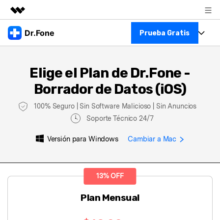
Productos destacados
Dr.Fone
Prueba Gratis
Creatividad digital con AIGC
Empresas
Kit Completo
Utilidades
Elige el Plan de Dr.Fone -
Resumen
Ver Kit Completo >
Quiénes somos
Borrador de Datos (iOS)
Productos
Soluciones
100% Seguro | Sin Software Malicioso | Sin Anuncios
Para PC
Recursos
Soporte Técnico 24/7
Para Celular
Descubre lo mejor de Dr.Fone
Versión para Windows
Cambiar a Mac
Blog
Herramientas Online
Guías
Transferencia de Datos
13% OFF
Más
Soporte
Gestor de Datos
Plan Mensual
Reparación de Móviles