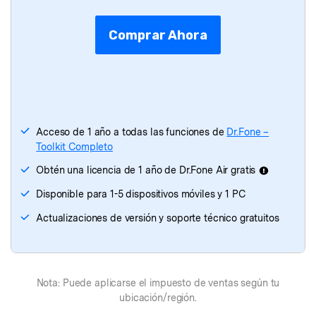
Dr.Fone
- Borrador de Datos
Comprar Ahora
Dr.Fone
- Recuperación de Datos
Dr.Fone
- Transferencia de WhatsApp
Dr.Fone
- Transferencia Móvil
Acceso de 1 año a todas las funciones de
Dr.Fone –
Toolkit Completo
Dr.Fone - Reparación de iTunes
Obtén una licencia de 1 año de Dr.Fone Air gratis
Disponible para 1-5 dispositivos móviles y 1 PC
Actualizaciones de versión y soporte técnico gratuitos
Nota: Puede aplicarse el impuesto de ventas según tu
ubicación/región.