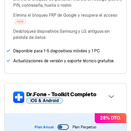
PIN, contraseña, huella o rostro
Elimina el bloqueo FRP de Google y recupera el acceso
Desbloquea dispositivos Samsung y LG antiguos sin
pérdida de datos
󠀰Disponible para 1-5 dispositivos móviles y 1 PC󠀲󠀩󠀤󠀦󠀠󠀠󠀤󠀧󠀳
Actualizaciones de versión y soporte técnico gratuitos
Dr.Fone
- Toolkit Completo
iOS & Android
Dr.Fone Básico
28% DTO.
Plan Anual
Plan Perpetuo
Dr.Fone
- Desbloqueo de Pantalla