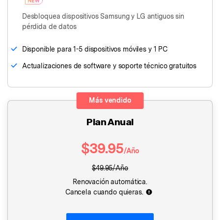
Desbloquea dispositivos Samsung y LG antiguos sin
pérdida de datos
󠀰Disponible para 1-5 dispositivos móviles y 1 PC󠀲󠀩󠀤󠀦󠀠󠀠󠀤󠀧󠀳
Actualizaciones de software y soporte técnico gratuitos
Más vendido
Plan Anual
$39.95
/Año
$49.95/Año
Renovación automática.
Cancela cuando quieras.