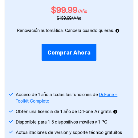
$99.99
/Año
Dr.Fone
- Reparación de Sistema
$139.99/Año
Dr.Fone
- Ubicación Virtual
Renovación automática. Cancela cuando quieras.
Dr.Fone
- Borrador de Datos
Comprar Ahora
Dr.Fone
- Recuperación de Datos
Dr.Fone
- Transferencia de WhatsApp
Dr.Fone
- Transferencia Móvil
Acceso de 1 año a todas las funciones de
Dr.Fone –
Toolkit Completo
Dr.Fone - Reparación de iTunes
Obtén una licencia de 1 año de Dr.Fone Air gratis
Disponible para 1-5 dispositivos móviles y 1 PC
Actualizaciones de versión y soporte técnico gratuitos