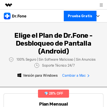
Productos destacados
Dr.Fone
Prueba Gratis
Creatividad digital con AIGC
Empresas
Kit Completo
Utilidades
Elige el Plan de Dr.Fone -
Resumen
Ver Kit Completo >
Quiénes somos
Desbloqueo de Pantalla
Productos
Soluciones
(Android)
Para PC
Recursos
100% Seguro | Sin Software Malicioso | Sin Anuncios
Para Celular
Soporte Técnico 24/7
Descubre lo mejor de Dr.Fone
Blog
Versión para Windows
Cambiar a Mac
Herramientas Online
Guías
Transferencia de Datos
Más
Soporte
Gestor de Datos
💎 28% OFF
Reparación de Móviles
󠀰Plan Mensual󠀲󠀩󠀤󠀦󠀠󠀠󠀤󠀢󠀳