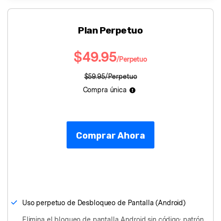
󠀰Plan Perpetuo󠀲󠀩󠀤󠀦󠀠󠀠󠀤󠀢󠀳
$49.95
/Perpetuo
$59.95/Perpetuo
Compra única
Comprar Ahora
Uso perpetuo de Desbloqueo de Pantalla (Android)󠀲󠀩󠀤󠀦󠀠󠀠󠀤󠀦󠀳
Elimina el bloqueo de pantalla Android sin código: patrón,