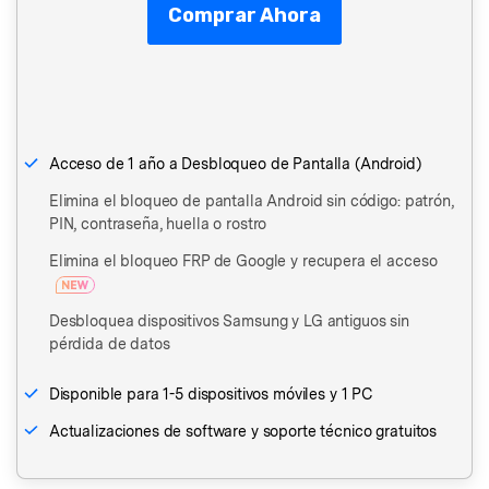
Comprar Ahora
Acceso de 1 año a Desbloqueo de Pantalla (Android)󠀲󠀩󠀤󠀦󠀠󠀠󠀣󠀨󠀳
Elimina el bloqueo de pantalla Android sin código: patrón,
PIN, contraseña, huella o rostro
Elimina el bloqueo FRP de Google y recupera el acceso
Desbloquea dispositivos Samsung y LG antiguos sin
pérdida de datos
󠀰Disponible para 1-5 dispositivos móviles y 1 PC󠀲󠀩󠀤󠀦󠀠󠀠󠀣󠀩󠀳
Actualizaciones de software y soporte técnico gratuitos