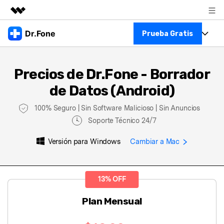
Productos destacados
Dr.Fone
Prueba Gratis
Creatividad digital con AIGC
Empresas
Kit Completo
Utilidades
Precios de Dr.Fone - Borrador
Resumen
Ver Kit Completo >
Quiénes somos
de Datos (Android)
Productos
Soluciones
100% Seguro | Sin Software Malicioso | Sin Anuncios
Para PC
Recursos
Soporte Técnico 24/7
Para Celular
Descubre lo mejor de Dr.Fone
Versión para Windows
Cambiar a Mac
Blog
Herramientas Online
Guías
Transferencia de Datos
13% OFF
Más
Soporte
Gestor de Datos
Plan Mensual
Reparación de Móviles