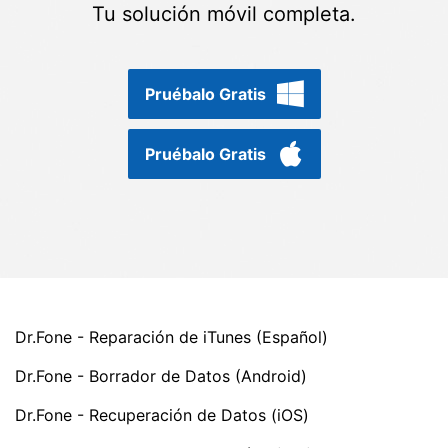
Gestor de Datos
Tu solución móvil completa.
Iniciar sesión
Reparación de Móviles
Protección del Móvil
Pruébalo Gratis
Pruébalo Gratis
Encuentra Más Soluciones
Dr.Fone - Reparación de iTunes (Español)
Dr.Fone - Borrador de Datos (Android)
Dr.Fone - Recuperación de Datos (iOS)