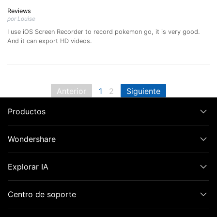
Reviews
por Louise
I use iOS Screen Recorder to record pokemon go, it is very good.
And it can export HD videos.
Anterior
1
2
Siguiente
Productos
Wondershare
Explorar IA
Centro de soporte